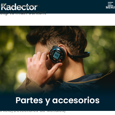
Skip to navigation
MENU
Skip to main content
Inicio
/
Detectores de Metales
/