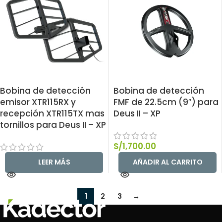
Bobina de detección
Bobina de detección
emisor XTR115RX y
FMF de 22.5cm (9″) para
recepción XTR115TX mas
Deus II – XP
tornillos para Deus II – XP
S/
1,700.00
LEER MÁS
AÑADIR AL CARRITO
1
2
3
→