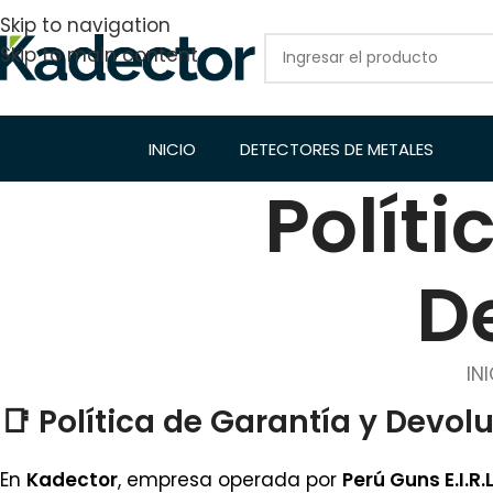
Skip to navigation
Skip to main content
INICIO
DETECTORES DE METALES
Políti
D
IN
📑
Política de Garantía y Devol
En
Kadector
, empresa operada por
Perú Guns E.I.R.L