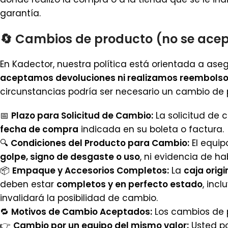
garantía.
🔄
Cambios de producto
(no se acep
En Kadector, nuestra política está orientada a as
aceptamos devoluciones ni realizamos reembolso
circunstancias podría ser necesario un cambio de pr
📅
Plazo para Solicitud de Cambio:
La solicitud de 
fecha de compra
indicada en su boleta o factura.
🔍
Condiciones del Producto para Cambio:
El equip
golpe, signo de desgaste o uso
, ni evidencia de h
📦
Empaque y Accesorios Completos:
La
caja origi
deben estar
completos y en perfecto estado
, inc
invalidará la posibilidad de cambio.
🔁
Motivos de Cambio Aceptados:
Los cambios de p
👉
Cambio por un equipo del mismo valor:
Usted po