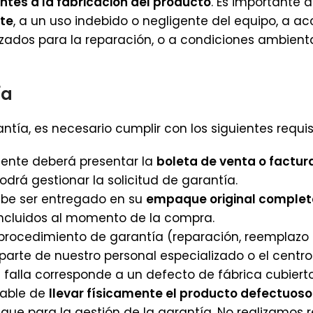
tes a la fabricación del producto
. Es importante 
nte
, a un uso indebido o negligente del equipo, a a
rizados para la reparación, o a condiciones ambien
ía
ntía, es necesario cumplir con los siguientes requis
liente deberá presentar la
boleta de venta o factur
drá gestionar la solicitud de garantía.
ebe ser entregado en su
empaque original complet
incluidos al momento de la compra.
procedimiento de garantía (reparación, reemplazo pa
parte de nuestro personal especializado o el centro
 falla corresponde a un defecto de fábrica cubierto
sable de
llevar físicamente el producto defectuoso 
ique para la gestión de la garantía. No realizamos 