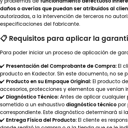
y problemas de
funcionamiento defectuoso inheren
daños o averías que puedan ser atribuidos al clie
autorizadas, a la intervención de terceros no auto
especificaciones del fabricante.
📋
Requisitos para aplicar la garant
Para poder iniciar un proceso de aplicación de gara
✔️
Presentación del Comprobante de Compra:
El c
producto en Kadector. Sin este documento, no se po
✔️
Producto en su Empaque Original:
El producto d
accesorios, protecciones y elementos que venían 
✔️
Diagnóstico Técnico:
Antes de aplicar cualquier 
sometido a un exhaustivo
diagnóstico técnico
por 
correspondiente. Este diagnóstico determinará si la
✔️
Entrega Física del Producto:
El cliente es respon
donde realizó la compra o a la tienda que se le ind