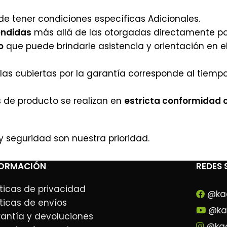
e tener condiciones específicas Adicionales.
endidas
más allá de las otorgadas directamente por
o
que puede brindarle asistencia y orientación en 
llas cubiertas por la garantía corresponde al tiem
 de producto se realizan en
estricta conformidad c
y seguridad son nuestra prioridad.
FORMACIÓN
REDES 
íticas de privacidad
@ka
íticas de envíos
@ka
antía y devoluciones
@kad