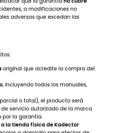
destacar que la garantía
no cubre
ccidentes, a modificaciones no
tales adversas que excedan las
itos:
a
original que acredite la compra del
o
, incluyendo todos los manuales,
rcial o total), el producto será
 de servicio autorizado de la marca
 por la garantía.
a la tienda física de Kadector
recojos a domicilio para efectos de