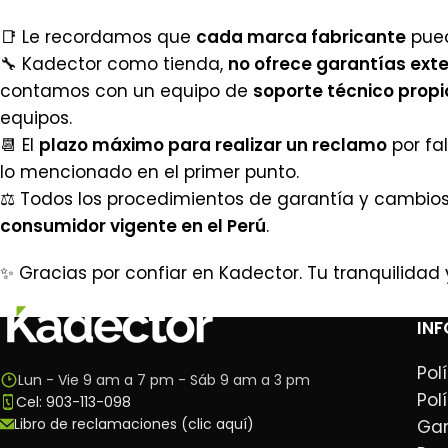
📑 Le recordamos que
cada marca fabricante
pued
🔧 Kadector como tienda,
no ofrece garantías ext
contamos con un equipo de
soporte técnico propi
equipos.
📆 El
plazo máximo para realizar un reclamo
por fa
lo mencionado en el primer punto.
⚖️ Todos los procedimientos de garantía y cambios
consumidor vigente en el Perú
.
✨ Gracias por confiar en Kadector. Tu tranquilidad 
IN
Pol
Lun - Vie 9 am a 7 pm - Sáb 9 am a 3 pm
Pol
Cel: 903-113-098
Libro de reclamaciones (clic aquí)
Gar