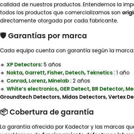
calidad de nuestros productos. Entendemos la impo
todos los productos que comercializamos son
orig
directamente otorgada por cada fabricante.
🛡️
Garantías por marca
Cada equipo cuenta con garantía según la marca. A
🔹
XP Detectors
:
5 años
🔹
Nokta
,
Garrett
,
Fisher
,
Detech
,
Teknetics
: 1 año
🔹
Conrad
,
Lorenz
,
Minelab
: 2 años
🔹
White’s electronics
,
GER Detect
,
BR Detector
,
Me
Groundtech Detectors, Midas Detectors, Vertex D
📦
Cobertura de garantía
La garantía ofrecida por Kadector y las marcas q