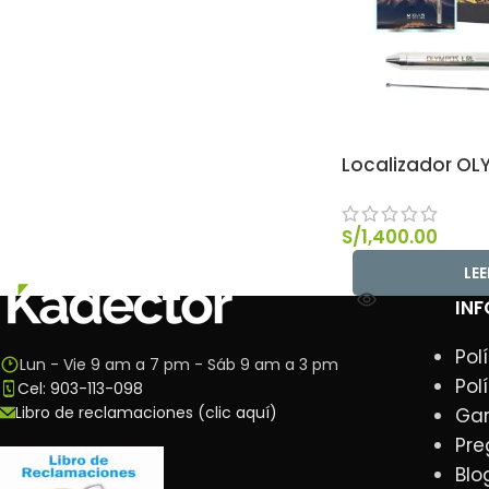
Localizador OL
S/
1,400.00
LE
IN
Pol
Lun - Vie 9 am a 7 pm - Sáb 9 am a 3 pm
Pol
Cel: 903-113-098
Libro de reclamaciones (clic aquí)
Gar
Pre
Blo