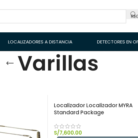
RE
LOCALIZADORES A DISTANCIA
DETECTORES EN O
Varillas
ores a Distancia
/
Varillas
Mostrar
9
12
18
Localizador Localizador MYRA
Standard Package
S/
7,600.00