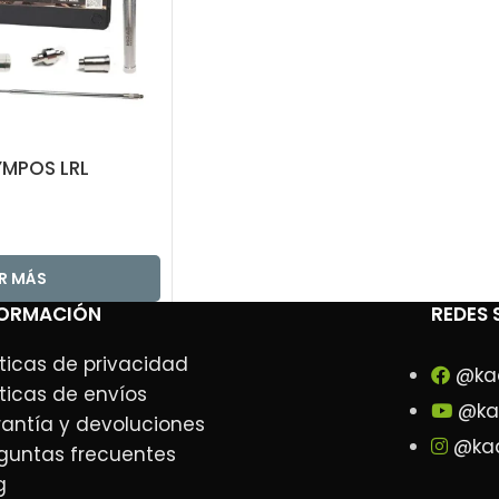
YMPOS LRL
ER MÁS
FORMACIÓN
REDES 
íticas de privacidad
@ka
íticas de envíos
@ka
antía y devoluciones
@kad
guntas frecuentes
g