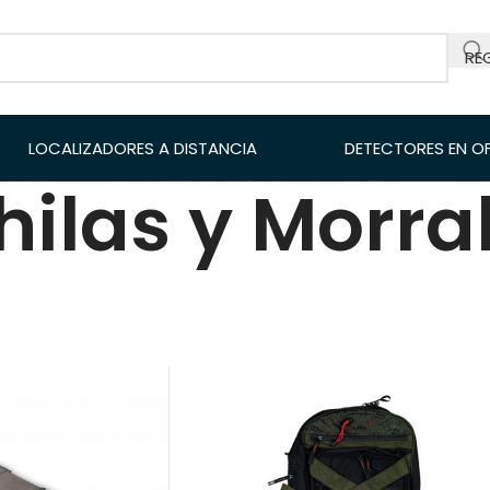
RE
LOCALIZADORES A DISTANCIA
DETECTORES EN O
ilas y Morra
es de Metales
/
Accesorio de detectores
/
Mochilas y 
18
24