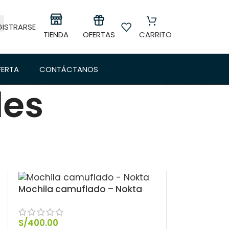
GISTRARSE
OFERTAS
TIENDA
CARRITO
FERTA
CONTÁCTANOS
les
Morrales
Mochila camuflado – Nokta
S/
400.00