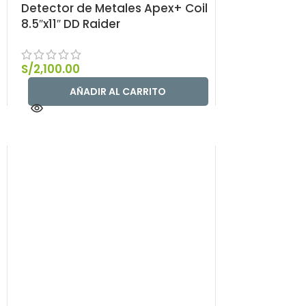
Detector de Metales Apex+ Coil
Apex camufla
8.5″x11″ DD Raider
DD Viper
S/
2,100.00
AÑADIR AL CARRITO
Detector de Metales Gold Finder
2000
S/
3,400.00
AÑADIR AL CARRITO