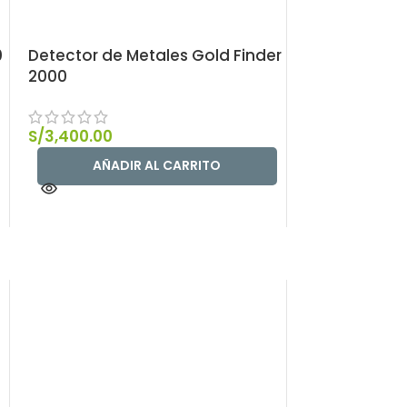
0
Detector de 
bobinas (9.5
S/
4,320.00
AÑAD