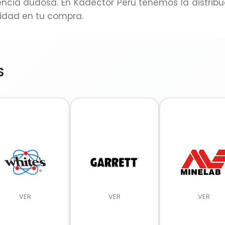
cia dudosa. En Kadector Perú tenemos la distribu
ridad en tu compra.
S
VER
VER
VER