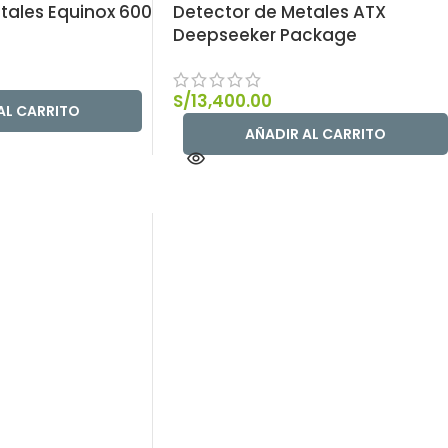
tales Equinox 600
Detector de Metales ATX
Deepseeker Package
S/
13,400.00
AL CARRITO
AÑADIR AL CARRITO