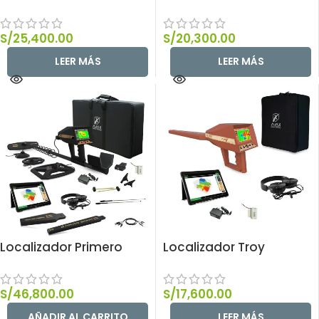
S/
25,400.00
S/
20,300.00
LEER MÁS
LEER MÁS
Localizador Primero
Localizador Troy
S/
46,800.00
S/
17,600.00
AÑADIR AL CARRITO
LEER MÁS