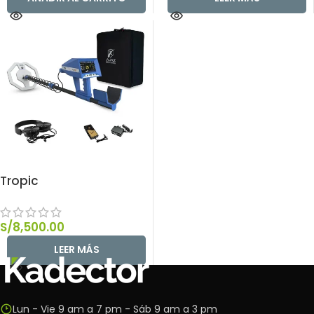
Tropic
S/
8,500.00
LEER MÁS
Lun - Vie 9 am a 7 pm - Sáb 9 am a 3 pm