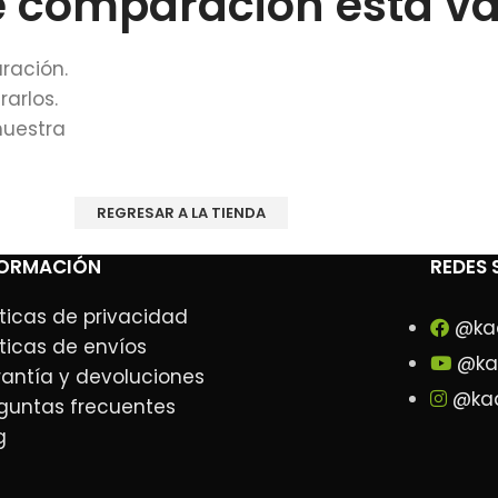
de comparación está va
ración.
arlos.
nuestra
REGRESAR A LA TIENDA
FORMACIÓN
REDES 
íticas de privacidad
@ka
íticas de envíos
@ka
antía y devoluciones
@kad
guntas frecuentes
g