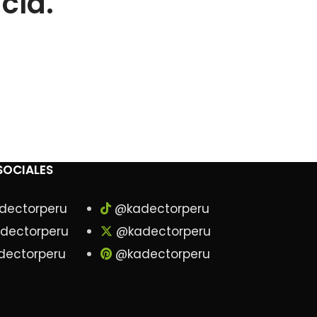
cía.
SOCIALES
dectorperu
@kadectorperu
dectorperu
@kadectorperu
ectorperu
@kadectorperu