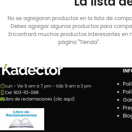
La lista 
No se agregaron productos en la lista de compa
Debes agregar algunos productos para compar
Encontrará muchos productos interesantes en 
página "Tienda".
IN
Pol
Lun - Vie 9 am a 7 pm - Sáb 9 am a 3 pm
Pol
Cel: 903-113-098
Libro de reclamaciones (clic aquí)
Gar
Pre
Blo