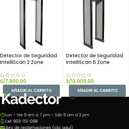
Detector de Seguridad
Detector de Seguridad
IntelliScan 2 Zone
IntelliScan 6 Zone
S/
7,900.00
S/
12,000.00
AÑADIR AL CARRITO
AÑADIR AL CARRITO
Lun - Vie 9 am a 7 pm - Sáb 9 am a 3 pm
Cel: 903-113-098
Libro de reclamaciones (clic aquí)