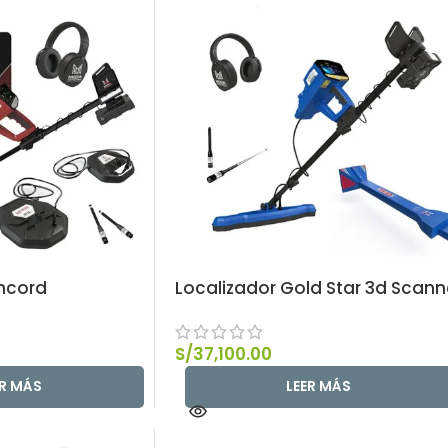
ncord
Localizador Gold Star 3d Scann
S/
37,100.00
ER MÁS
LEER MÁS