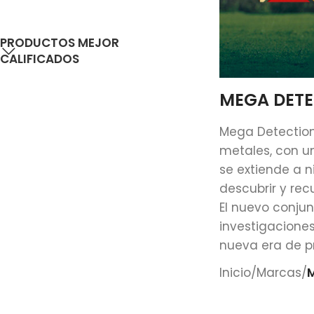
PRODUCTOS MEJOR
CALIFICADOS
MEGA DETE
Mega Detection
metales, con un
se extiende a n
descubrir y rec
El nuevo conju
investigacione
nueva era de pr
Inicio
/
Marcas
/