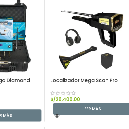
ega Diamond
Localizador Mega Scan Pro
S/
26,400.00
LEER MÁS
ER MÁS