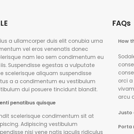
LE
FAQs
ius a ullamcorper duis elit conubia urna
How th
mentum vel eros venenatis donec
Sodal
elerisque nam leo sem condimentum eu
conse
iis. Suspendisse egestas a vulputate
conse
e scelerisque aliquam suspendisse
orci a
tus a a condimentum eu vestibulum
vivam
tibulum dui posuere tincidunt blandit.
arcu a
enti penatibus quisque
Justo 
ndit scelerisque condimentum sit at
piscing. Adipiscing vestibulum
Porta 
pendisse nisi vene natis iaculis ridiculus