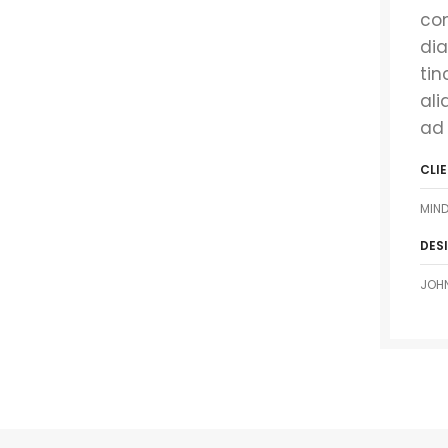
con
di
tin
ali
ad
CLI
MIND
DES
JOH