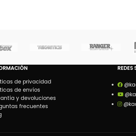
FORMACIÓN
REDES 
íticas de privacidad
@ka
íticas de envíos
@ka
antía y devoluciones
@kad
guntas frecuentes
g