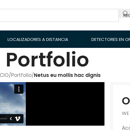
RE
LOCALIZADORES A DISTANCIA
DETECTORES EN O
Portfolio
ICIO
/
Portfolio
/
Netus eu mollis hac dignis
O
WE
Acc