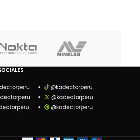
SOCIALES
dectorperu
@kadectorperu
dectorperu
@kadectorperu
ectorperu
@kadectorperu