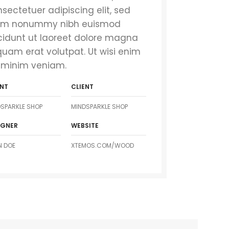
sectetuer adipiscing elit, sed
am nonummy nibh euismod
cidunt ut laoreet dolore magna
quam erat volutpat. Ut wisi enim
 minim veniam.
ENT
CLIENT
SPARKLE SHOP
MINDSPARKLE SHOP
IGNER
WEBSITE
N DOE
XTEMOS.COM/WOOD