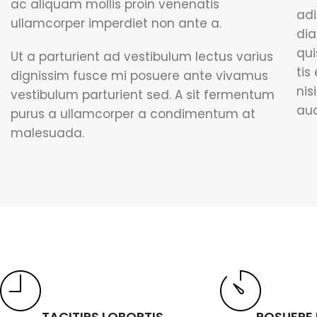
ac aliquam mollis proin venenatis
adi
ullamcorper imperdiet non ante a.
dia
qui
Ut a parturient ad vestibulum lectus varius
tis
dignissim fusce mi posuere ante vivamus
nis
vestibulum parturient sed. A sit fermentum
auc
purus a ullamcorper a condimentum at
malesuada.
TACITIRS LOBORTIS
POSUERE