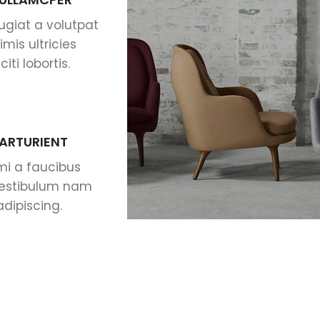
ugiat a volutpat
mis ultricies
ti lobortis.
PARTURIENT
mi a faucibus
vestibulum nam
adipiscing.