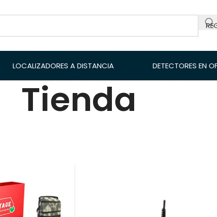
RE
LOCALIZADORES A DISTANCIA
DETECTORES EN O
Tienda
Mostrar
9
12
18
NOKTA