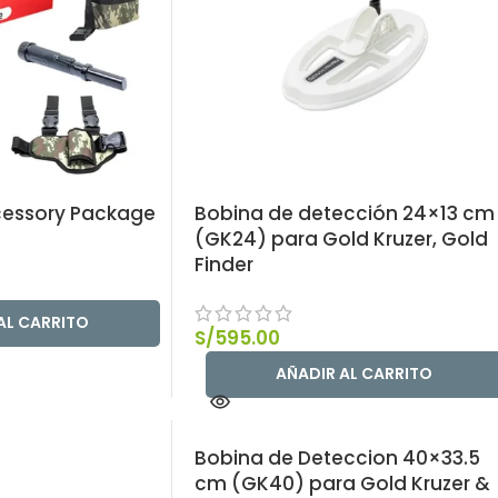
essory Package
Bobina de detección 24×13 cm
(GK24) para Gold Kruzer, Gold
Finder
AL CARRITO
S/
595.00
AÑADIR AL CARRITO
Bobina de Deteccion 40×33.5
cm (GK40) para Gold Kruzer &