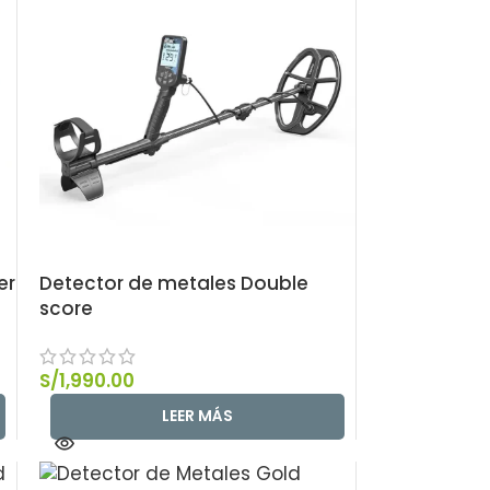
er
Detector de metales Double
score
S/
1,990.00
LEER MÁS