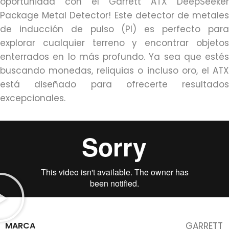
oportunidad con el Garrett ATX DeepSeeker
Package Metal Detector! Este detector de metales
de inducción de pulso (PI) es perfecto para
explorar cualquier terreno y encontrar objetos
enterrados en lo más profundo. Ya sea que estés
buscando monedas, reliquias o incluso oro, el ATX
está diseñado para ofrecerte resultados
excepcionales.
MARCA
GARRETT