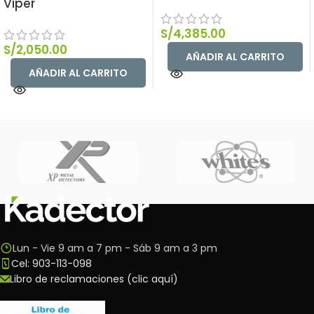
Viper
S/
4,385.00
S/
2,050.00
AÑADIR AL CARRITO
AÑADIR AL CARRITO
Lun - Vie 9 am a 7 pm - Sáb 9 am a 3 pm
Cel: 903-113-098
Libro de reclamaciones (clic aquí)