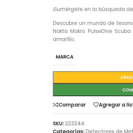
¡Sumérgete en la búsqueda de
Descubre un mundo de tesoros
Nokta Makro PulseDive Scuba
amarillo.
MARCA
AÑADI
COM
Comparar
Agregar a li
SKU:
223244
Categorías:
Detectores de Me