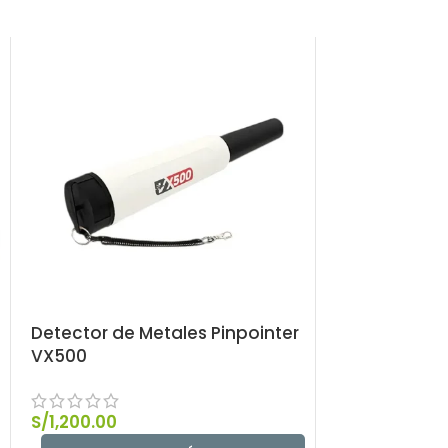
Detector de Metales Pinpointer
Detector de 
VX500
S/
664.00
S/
1,200.00
AÑAD