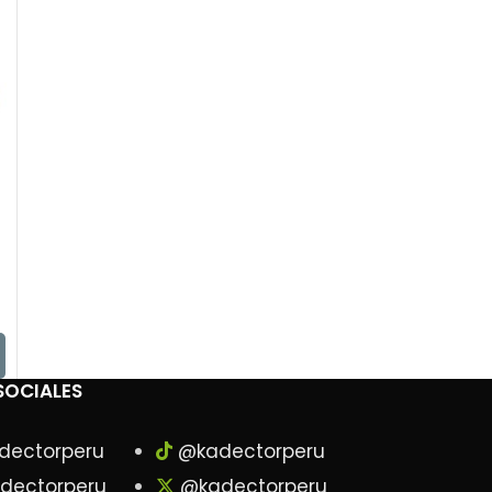
SOCIALES
dectorperu
@kadectorperu
dectorperu
@kadectorperu