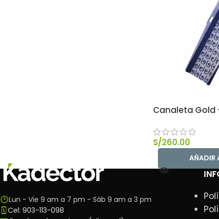
Canaleta Gold 
S/
260.00
AÑADIR 
IN
Pol
Lun - Vie 9 am a 7 pm - Sáb 9 am a 3 pm
Pol
Cel: 903-113-098