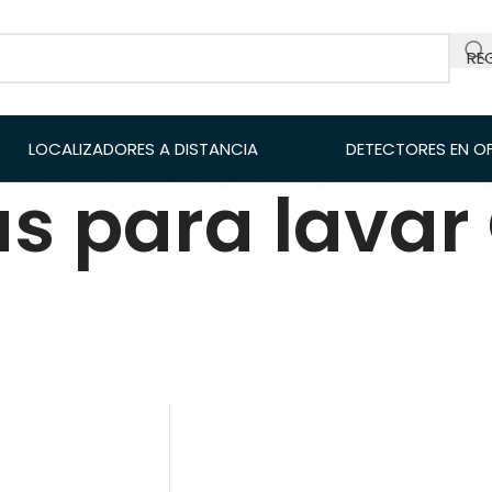
RE
LOCALIZADORES A DISTANCIA
DETECTORES EN O
s para lavar
es de Metales
/
Accesorio de detectores
/
Bateas par
18
24
Disponible