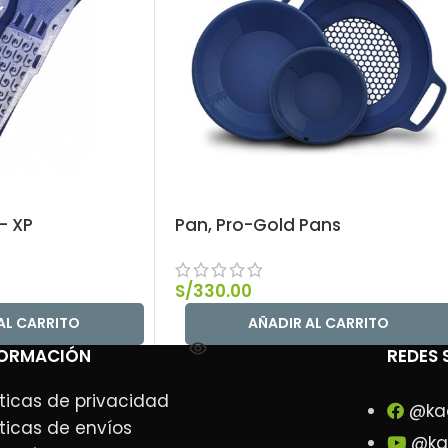
– XP
Pan, Pro-Gold Pans
S/
330.00
AL CARRITO
AÑADIR AL CARRITO
FORMACIÓN
REDES 
íticas de privacidad
@ka
íticas de envíos
@ka