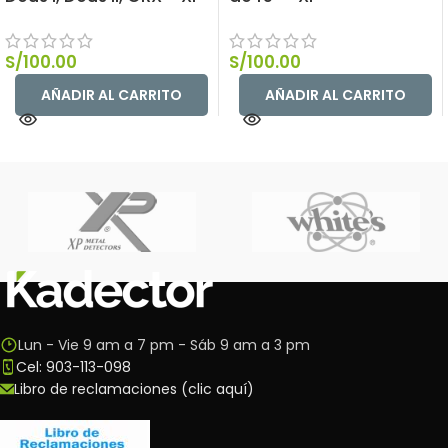
S/
100.00
S/
100.00
AÑADIR AL CARRITO
AÑADIR AL CARRITO
Lun - Vie 9 am a 7 pm - Sáb 9 am a 3 pm
Cel: 903-113-098
Libro de reclamaciones (clic aquí)