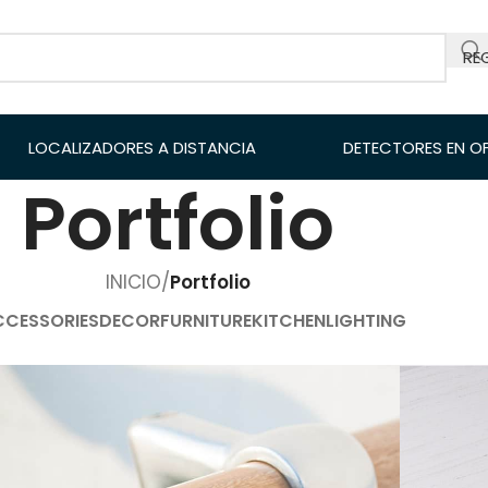
RE
LOCALIZADORES A DISTANCIA
DETECTORES EN O
Portfolio
INICIO
/
Portfolio
CCESSORIES
DECOR
FURNITURE
KITCHEN
LIGHTING