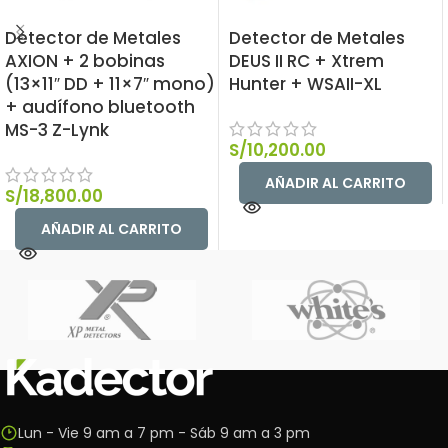
Detector de Metales
Detector de Metales
AXION + 2 bobinas
DEUS II RC + Xtrem
(13×11″ DD + 11×7″ mono)
Hunter + WSAII-XL
+ audífono bluetooth
MS-3 Z-Lynk
S/
10,200.00
AÑADIR AL CARRITO
S/
18,800.00
AÑADIR AL CARRITO
Lun - Vie 9 am a 7 pm - Sáb 9 am a 3 pm