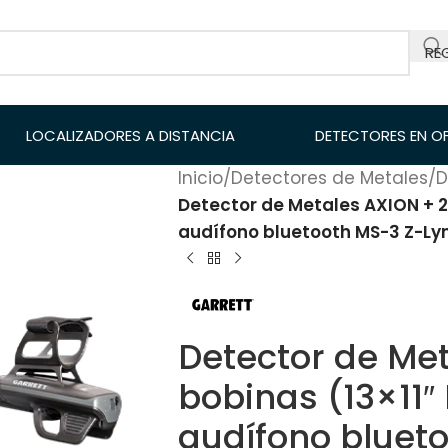
RE
LOCALIZADORES A DISTANCIA
DETECTORES EN O
Inicio
/
Detectores de Metales
/
D
Detector de Metales AXION + 2 
audífono bluetooth MS-3 Z-Ly
Detector de Met
bobinas (13×11″
audífono bluet