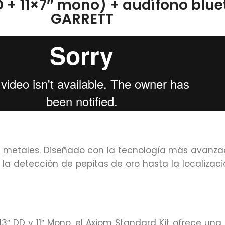
D + 11×7″ mono) + audífono blu
GARRETT
metales. Diseñado con la tecnología más avanzada
 la detección de pepitas de oro hasta la localizaci
3″ DD y 11″ Mono, el Axiom Standard Kit ofrece una