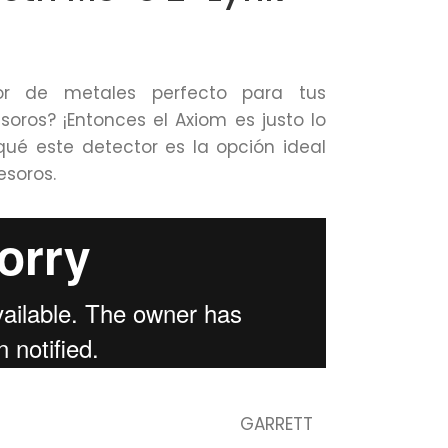
or de metales perfecto para tus
oros? ¡Entonces el Axiom es justo lo
qué este detector es la opción ideal
esoros.
GARRETT