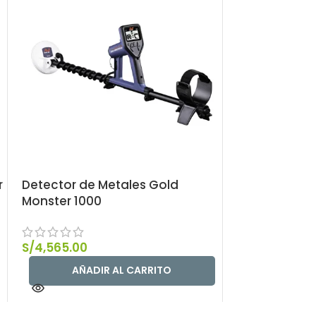
r
Detector de Metales Gold
Detector de 
Monster 1000
Standard P
S/
4,565.00
S/
2,450.00
AÑADIR AL CARRITO
AÑAD