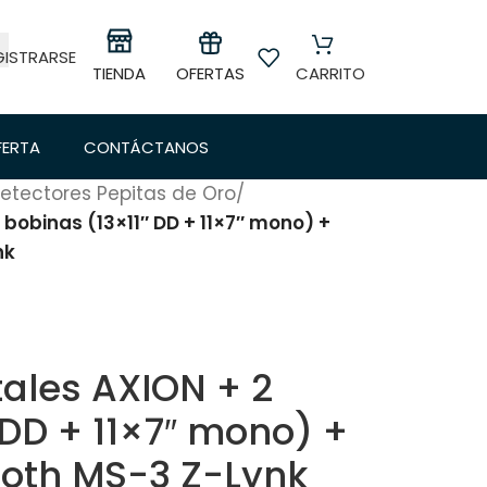
GISTRARSE
OFERTAS
TIENDA
CARRITO
FERTA
CONTÁCTANOS
etectores Pepitas de Oro
/
bobinas (13×11″ DD + 11×7″ mono) +
nk
ales AXION + 2
 DD + 11×7″ mono) +
ooth MS-3 Z-Lynk