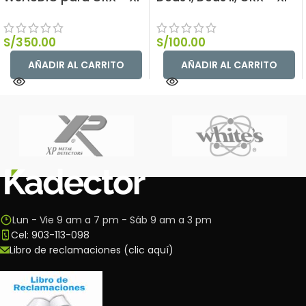
S/
350.00
S/
100.00
AÑADIR AL CARRITO
AÑADIR AL CARRITO
Lun - Vie 9 am a 7 pm - Sáb 9 am a 3 pm
Cel: 903-113-098
Libro de reclamaciones (clic aquí)