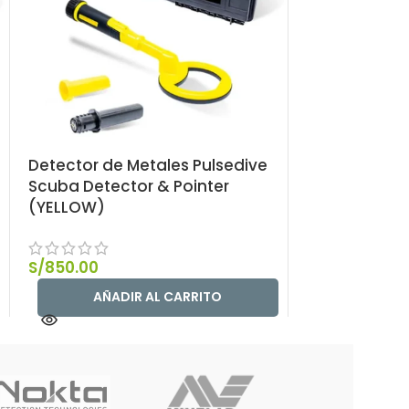
Detector de Metales Pulsedive
Detector de
Scuba Detector & Pointer
WHP + 2 bob
(YELLOW)
30x23cm) + 
S/
850.00
S/
4,100.00
AÑADIR AL CARRITO
AÑAD