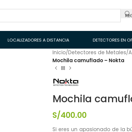
RE
LOCALIZADORES A DISTANCIA
DETECTORES EN O
Inicio
/
Detectores de Metales
/
A
Mochila camuflado – Nokta
Mochila camufl
S/
400.00
Si eres un apasionado de la b