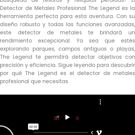
búsqueda de tesoros y reliquias perdidas? El
Detector de Metales Profesional The Legend es la
herramienta perfecta para esta aventura. Con su
diseño robusto y todas las funciones avanzadas,
este detector de metales te brindará un
rendimiento excepcional. Ya sea que estés
explorando parques, campos antiguos o playas,
The Legend te permitirá detectar objetivos con
precisión y eficiencia. Sigue leyendo para descubrir
por qué The Legend es el detector de metales
profesional que necesitas.