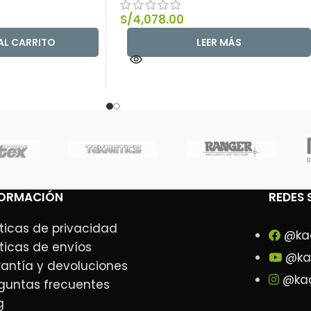
S/
4,078.00
AL CARRITO
LEER MÁS
FORMACIÓN
REDES 
íticas de privacidad
@ka
íticas de envíos
@ka
antía y devoluciones
@kad
guntas frecuentes
g