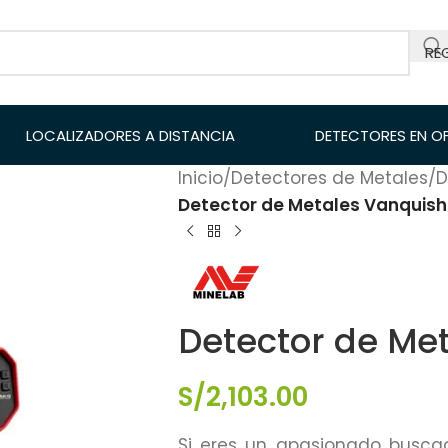
RE
LOCALIZADORES A DISTANCIA
DETECTORES EN O
Inicio
/
Detectores de Metales
/
D
Detector de Metales Vanquish
Detector de Me
S/
2,103.00
Si eres un apasionado busca