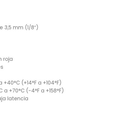
e 3,5 mm (1/8″)
 roja
es
 +40°C (+14°F a +104°F)
a +70°C (-4°F a +158°F)
aja latencia