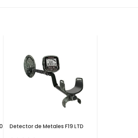
0
Detector de Metales F19 LTD
Detector de 