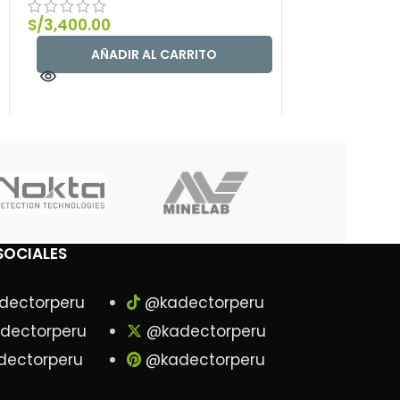
S/
3,400.00
S/
730.00
AÑADIR AL CARRITO
SOCIALES
dectorperu
@kadectorperu
dectorperu
@kadectorperu
ectorperu
@kadectorperu