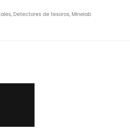
tales
,
Detectores de tesoros
,
Minelab