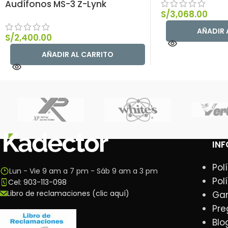
Audífonos MS-3 Z-Lynk
S/
3,068.00
AÑADIR 
S/
2,400.00
AÑADIR AL CARRITO
IN
Pol
Lun - Vie 9 am a 7 pm - Sáb 9 am a 3 pm
Pol
Cel: 903-113-098
Libro de reclamaciones (clic aquí)
Gar
Pre
Blo