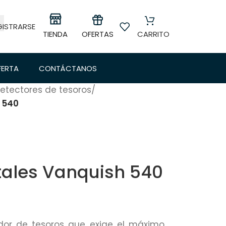
GISTRARSE
OFERTAS
TIENDA
CARRITO
FERTA
CONTÁCTANOS
etectores de tesoros
/
 540
tales Vanquish 540
dor de tesoros que exige el máximo