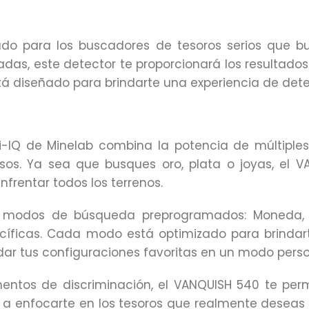
ado para los buscadores de tesoros serios que b
das, este detector te proporcionará los resultado
stá diseñado para brindarte una experiencia de dete
lti-IQ de Minelab combina la potencia de múltiple
sos. Ya sea que busques oro, plata o joyas, el V
frentar todos los terrenos.
 modos de búsqueda preprogramados: Moneda, Rel
íficas. Cada modo está optimizado para brindart
dar tus configuraciones favoritas en un modo perso
mentos de discriminación, el VANQUISH 540 te perm
 a enfocarte en los tesoros que realmente deseas 