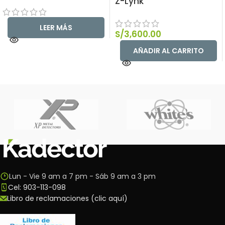
Z-Lynk
LEER MÁS
S/
3,600.00
AÑADIR AL CARRITO
Lun - Vie 9 am a 7 pm - Sáb 9 am a 3 pm
Cel: 903-113-098
Libro de reclamaciones (clic aquí)