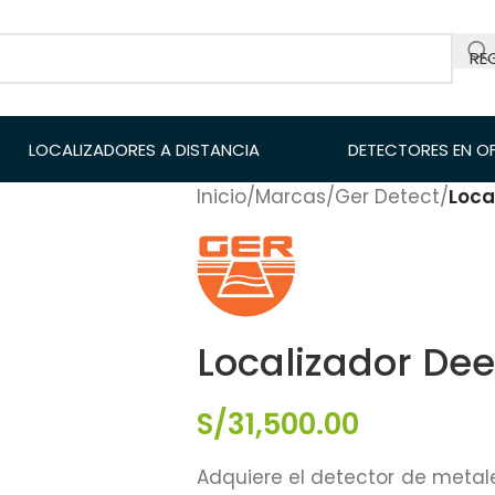
RE
LOCALIZADORES A DISTANCIA
DETECTORES EN O
Inicio
/
Marcas
/
Ger Detect
/
Loca
Localizador De
S/
31,500.00
Adquiere el detector de meta