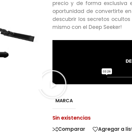
precio y de forma exclusiva 
oportunidad de convertirte e
descubrir los secretos ocultos
mismo con el Deep Seeker!
MARCA
Sin existencias
Comparar
Agregar a li