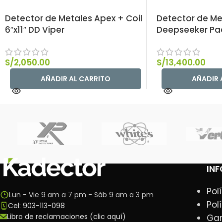
Detector de Metales Apex + Coil
Detector de Me
6″x11″ DD Viper
Deepseeker P
S/
2,050.00
S/
13,400.00
AÑADIR AL CARRITO
AÑADIR 
IN
Pol
Lun - Vie 9 am a 7 pm - Sáb 9 am a 3 pm
Pol
Cel: 903-113-098
Libro de reclamaciones (clic aquí)
Gar