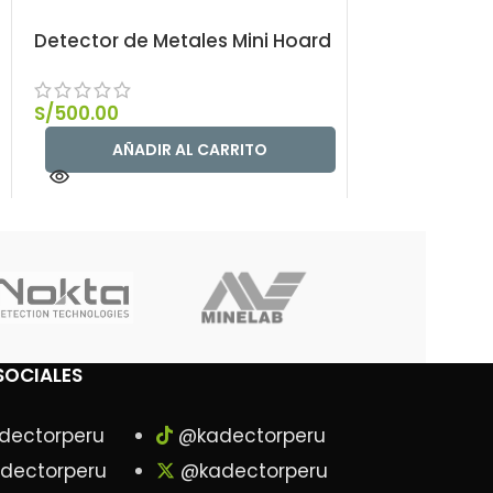
Detector de Metales Mini Hoard
Detector de 
WHP
S/
500.00
S/
1,630.00
AÑADIR AL CARRITO
AÑAD
SOCIALES
dectorperu
@kadectorperu
dectorperu
@kadectorperu