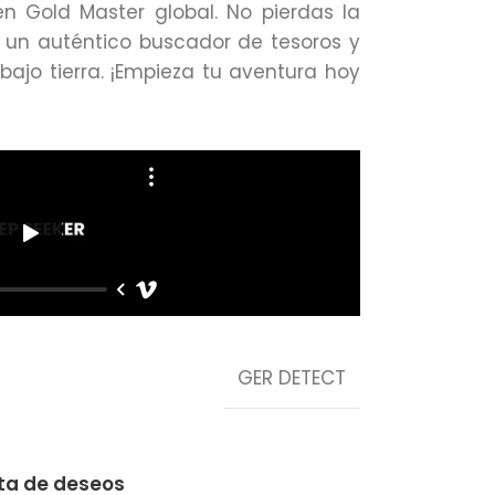
en Gold Master global. No pierdas la
n un auténtico buscador de tesoros y
 bajo tierra. ¡Empieza tu aventura hoy
GER DETECT
sta de deseos