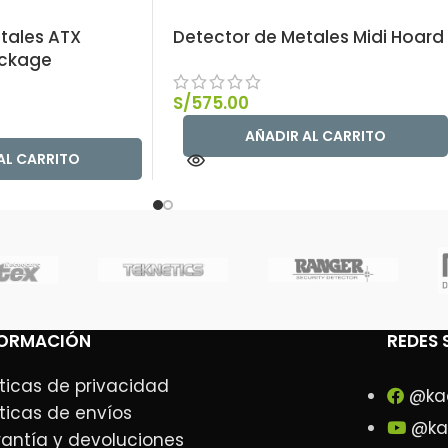
tales ATX
Detector de Metales Midi Hoard
ackage
S/
575.00
AÑADIR AL CARRITO
AL CARRITO
FORMACIÓN
REDES 
íticas de privacidad
@ka
íticas de envíos
@ka
antía y devoluciones