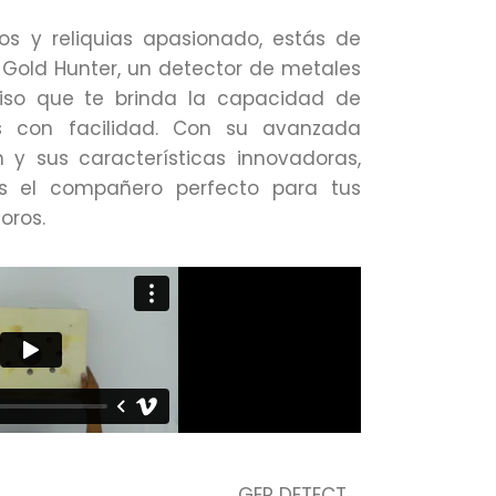
os y reliquias apasionado, estás de
l Gold Hunter, un detector de metales
ciso que te brinda la capacidad de
os con facilidad. Con su avanzada
n y sus características innovadoras,
s el compañero perfecto para tus
oros.
GER DETECT