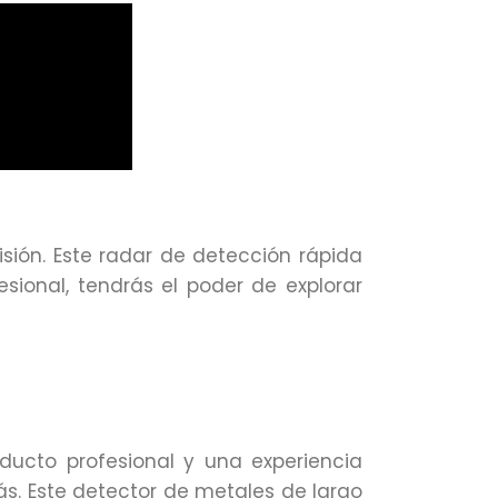
isión. Este radar de detección rápida
sional, tendrás el poder de explorar
oducto profesional y una experiencia
ás. Este detector de metales de largo