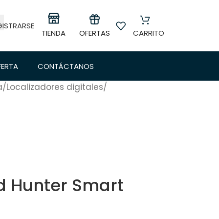
GISTRARSE
OFERTAS
TIENDA
CARRITO
FERTA
CONTÁCTANOS
a
/
Localizadores digitales
/
t
ld Hunter Smart