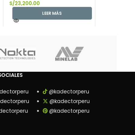
S/
23,200.00
S/
20,300.00
LEER MÁS
SOCIALES
dectorperu
@kadectorperu
dectorperu
@kadectorperu
ectorperu
@kadectorperu