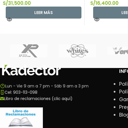
S/
31,500.00
S/
16,400.00
LEER MÁS
LE
IN
Pol
Lun - Vie 9 am a 7 pm - Sáb 9 am a 3 pm
Pol
Cel: 903-113-098
Libro de reclamaciones (clic aquí)
Gar
Pre
Blo