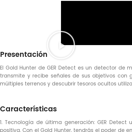
Presentación
El Gold Hunter de GER Detect es un detector de me
transmite y recibe señales de sus objetivos con g
múltiples terrenos y descubrir tesoros ocultos utili
Características
1. Tecnología de última generación: GER Detect u
positiva. Con el Gold Hunter, tendrás el poder de