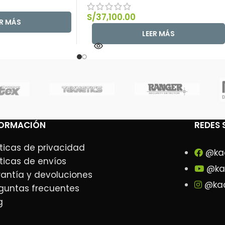
S/
37,100.00
ER MÁS
LEER MÁS
FORMACIÓN
REDES 
íticas de privacidad
@ka
íticas de envíos
@ka
antía y devoluciones
@kad
guntas frecuentes
g