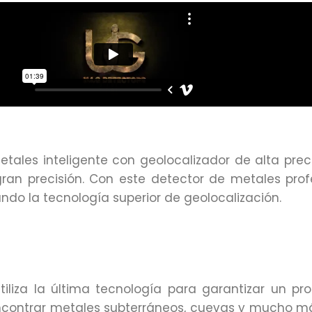
tales inteligente con geolocalizador de alta prec
ran precisión. Con este detector de metales profe
zando la tecnología superior de geolocalización.
tiliza la última tecnología para garantizar un pr
 encontrar metales subterráneos, cuevas y mucho m