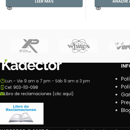
LEER MÁS
AÑADIR 
IN
Pol
Lun - Vie 9 am a 7 pm - Sáb 9 am a 3 pm
Pol
Cel: 903-113-098
Libro de reclamaciones (clic aquí)
Gar
Pre
Blo