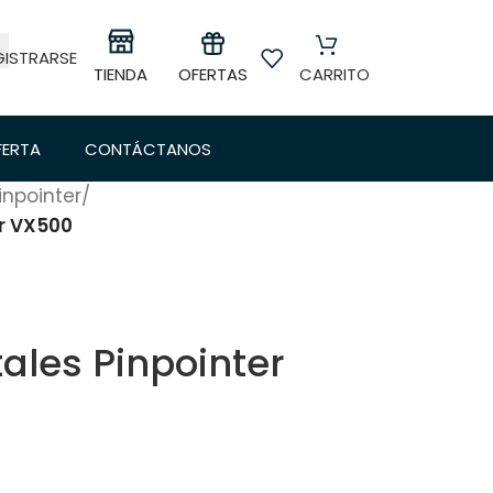
GISTRARSE
OFERTAS
TIENDA
CARRITO
FERTA
CONTÁCTANOS
inpointer
/
er VX500
ales Pinpointer