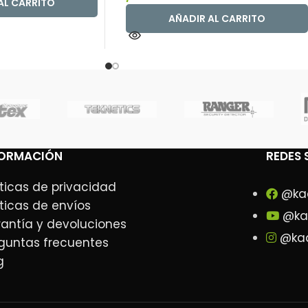
AL CARRITO
AÑADIR AL CARRITO
FORMACIÓN
REDES 
íticas de privacidad
@ka
íticas de envíos
@ka
antía y devoluciones
@kad
guntas frecuentes
g