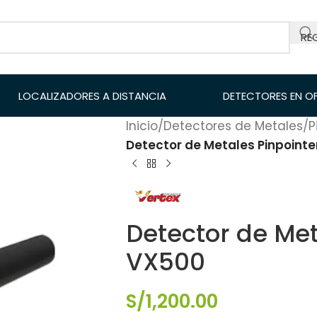
RE
LOCALIZADORES A DISTANCIA
DETECTORES EN O
Inicio
/
Detectores de Metales
/
P
Detector de Metales Pinpoint
Detector de Met
VX500
S/
1,200.00