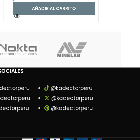
AÑADIR AL CARRITO
AÑAD
SOCIALES
dectorperu
@kadectorperu
dectorperu
@kadectorperu
ectorperu
@kadectorperu