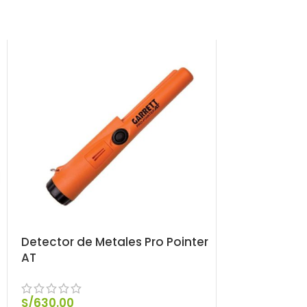
Detector de Metales Pro Pointer
Detector de 
AT
Scuba Detec
S/
630.00
S/
750.00