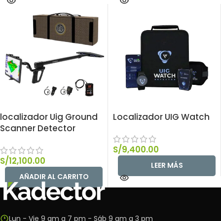
localizador Uig Ground
Localizador UIG Watch
Scanner Detector
S/
9,400.00
S/
12,100.00
LEER MÁS
AÑADIR AL CARRITO
Lun - Vie 9 am a 7 pm - Sáb 9 am a 3 pm