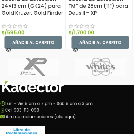
24×13 cm (GK24) para
FMF de 28cm (11″) para
Gold Kruzer, Gold Finder
Deus II – XP
S/
595.00
S/
1,700.00
AÑADIR AL CARRITO
AÑADIR AL CARRITO
Lun - Vie 9 am a 7 pm - Sáb 9 am a 3 pm
Cel: 903-113-098
Libro de reclamaciones (clic aquí)